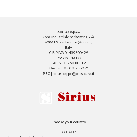
SIRIUS S.p.A.
Zona Industriale berbentina, 6/A
60041 Sassoferrato (Ancona)
Italy
C.F. P.IVA 01459800429
REA AN 143177
CAP. SOC. 250.000 I.V.
Phone
| +39 0732 97171
PEC
| sirius.cappe@pecsicura.it
Choose your country
FOLLOW US