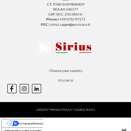
C.F. P.IVA 01459800429
REA AN 143177
CAP. SOC. 250.000 I.V.
Phone
| +39 0732 97171
PEC
| sirius.cappe@pecsicura.it
Choose your country
FOLLOW US
CREDITS
*
PRIVACY POLICY
*
COOKIE POLICY
Le tue preferenze relative alla privacy
Informativa sulla raccolta