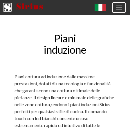
Togg
navig
Europa (eng)
Italia
Piani
USA
induzione
Canada
United Kingdom
Spagna
Piani cottura ad induzione dalle massime
prestazioni, dotati di una tecologia e funzionalità
Germany
che garantiscono una cottura ottimale delle
Hungary
pietanze. Il design lineare e minimale delle grafiche
nelle zone cottura,rendono i piani induzioni Sirius
Argentina
perfetti per qualsiasi stile di cucina. Il comando
Australia
touch con led bianchi consente un uso
estremamente rapido ed intuitivo di tutte le
Czech Republic