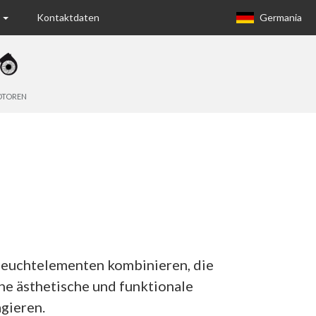
n
Kontaktdaten
Germania
Europa (eng)
Italia
TOREN
USA
Canada
United Kingdom
Spagna
Germany
Leuchtelementen kombinieren, die
Hungary
he ästhetische und funktionale
Argentina
gieren.