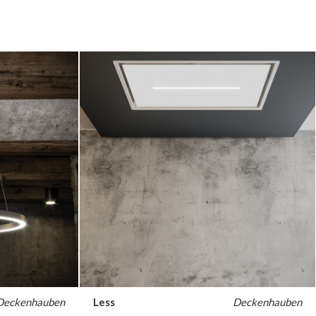
Australia
Czech Republic
Russia
Estonia
Israel
Poland
New Zealand
Deckenhauben
Less
Deckenhauben