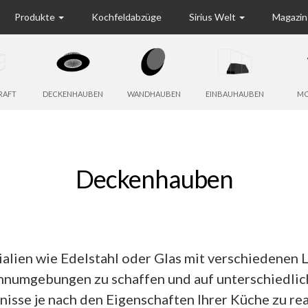
Produkte
Kochfeldabzüge
Sirius Welt
Magazi
RAFT
DECKENHAUBEN
WANDHAUBEN
EINBAUHAUBEN
MO
Deckenhauben
alien wie Edelstahl oder Glas mit verschiedenen 
ohnumgebungen zu schaffen und auf unterschiedlic
nisse je nach den Eigenschaften Ihrer Küche zu rea