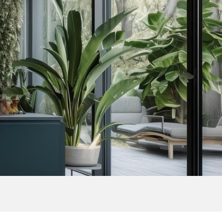
Australia
Czech Republic
Russia
Estonia
Israel
Poland
New Zealand