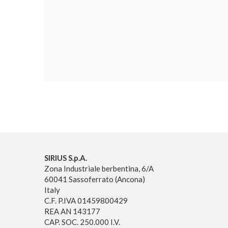
SIRIUS S.p.A.
Zona Industriale berbentina, 6/A
60041 Sassoferrato (Ancona)
Italy
C.F. P.IVA 01459800429
REA AN 143177
CAP. SOC. 250.000 I.V.