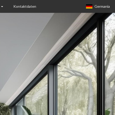
n
Kontaktdaten
Germania
Europa (eng)
Italia
USA
Canada
United Kingdom
Spagna
Germany
Hungary
Argentina