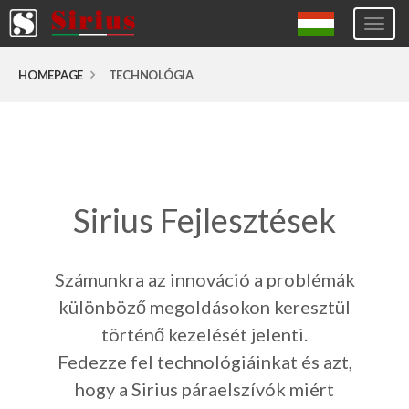
Togg
navig
Europa (eng)
HOMEPAGE
TECHNOLÓGIA
Italia
USA
Canada
United Kingdom
Sirius Fejlesztések
Spagna
Germany
Számunkra az innováció a problémák
Hungary
különböző megoldásokon keresztül
történő kezelését jelenti.
Argentina
Fedezze fel technológiáinkat és azt,
Australia
hogy a Sirius páraelszívók miért
Czech Republic