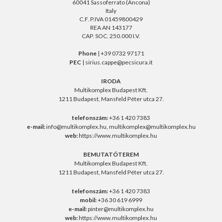
60041 Sassoferrato (Ancona)
Italy
C.F. P.IVA 01459800429
REA AN 143177
CAP. SOC. 250.000 I.V.
Phone
| +39 0732 97171
PEC
| sirius.cappe@pecsicura.it
IRODA
Multikomplex Budapest Kft.
1211 Budapest, Mansfeld Péter utca 27.
telefonszám:
+36 1 420 7383
e-mail:
info@multikomplex.hu
,
multikomplex@multikomplex.hu
web:
https://www.multikomplex.hu
BEMUTATÓTEREM
Multikomplex Budapest Kft.
1211 Budapest, Mansfeld Péter utca 27.
telefonszám:
+36 1 420 7383
mobil:
+36 30 619 6999
e-mail:
pinter@multikomplex.hu
web:
https://www.multikomplex.hu