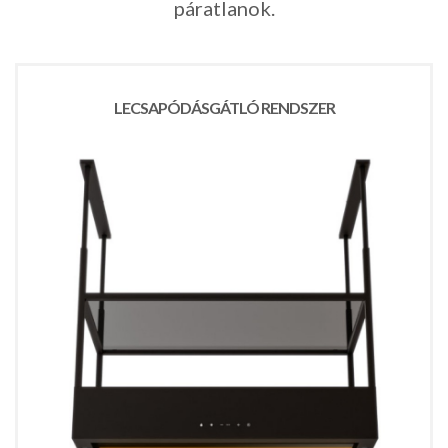
páratlanok.
Russia
Estonia
Israel
LECSAPÓDÁSGÁTLÓ RENDSZER
Poland
New Zealand