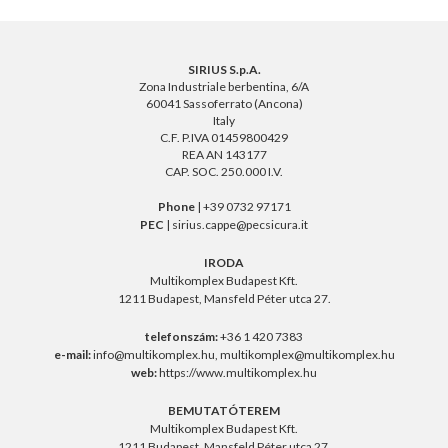
SIRIUS S.p.A.
Zona Industriale berbentina, 6/A
60041 Sassoferrato (Ancona)
Italy
C.F. P.IVA 01459800429
REA AN 143177
CAP. SOC. 250.000 I.V.
Phone
| +39 0732 97171
PEC
| sirius.cappe@pecsicura.it
IRODA
Multikomplex Budapest Kft.
1211 Budapest, Mansfeld Péter utca 27.
telefonszám:
+36 1 420 7383
e-mail:
info@multikomplex.hu
,
multikomplex@multikomplex.hu
web:
https://www.multikomplex.hu
BEMUTATÓTEREM
Multikomplex Budapest Kft.
1211 Budapest, Mansfeld Péter utca 27.