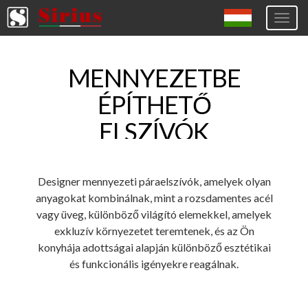
Togg
navig
Europa (eng)
MENNYEZETBE
Italia
ÉPÍTHETŐ
USA
ELSZÍVÓK
Canada
United Kingdom
Spagna
Designer mennyezeti páraelszívók, amelyek olyan
anyagokat kombinálnak, mint a rozsdamentes acél
Germany
vagy üveg, különböző világító elemekkel, amelyek
Hungary
exkluzív környezetet teremtenek, és az Ön
konyhája adottságai alapján különböző esztétikai
Argentina
és funkcionális igényekre reagálnak.
Australia
Czech Republic