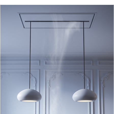
Russia
Estonia
Israel
Poland
New Zealand