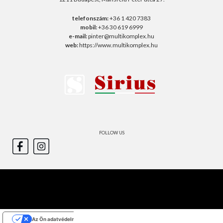
telefonszám:
+36 1 420 7383
mobil:
+36 30 619 6999
e-mail:
pinter@multikomplex.hu
web:
https://www.multikomplex.hu
FOLLOW US
Az Ön adatvédelmi választásai